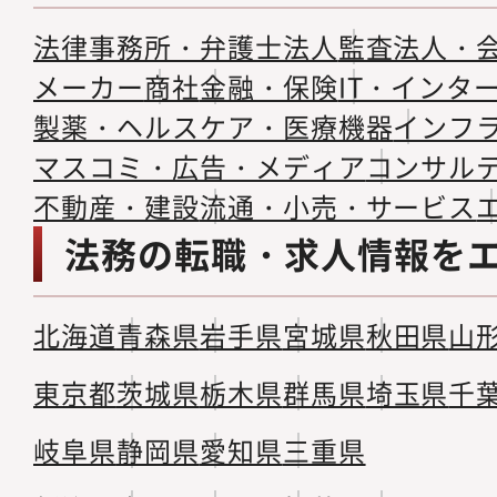
法律事務所・弁護士法人
監査法人・
メーカー
商社
金融・保険
IT・インタ
製薬・ヘルスケア・医療機器
インフ
マスコミ・広告・メディア
コンサル
不動産・建設
流通・小売・サービス
法務の転職・求人情報を
北海道
青森県
岩手県
宮城県
秋田県
山
東京都
茨城県
栃木県
群馬県
埼玉県
千
岐阜県
静岡県
愛知県
三重県