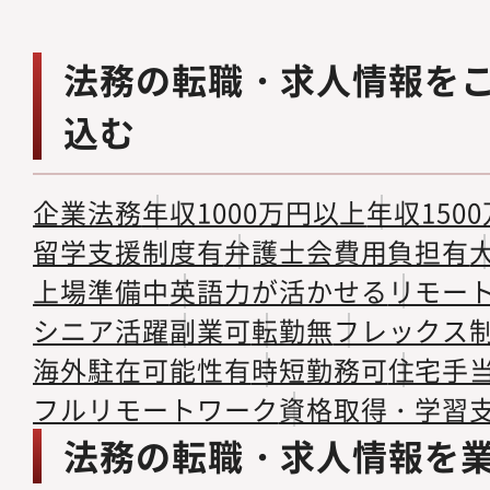
法務の転職・求人情報を
込む
企業法務
年収1000万円以上
年収150
留学支援制度有
弁護士会費用負担有
上場準備中
英語力が活かせる
リモー
シニア活躍
副業可
転勤無
フレックス
海外駐在可能性有
時短勤務可
住宅手
フルリモートワーク
資格取得・学習
法務の転職・求人情報を