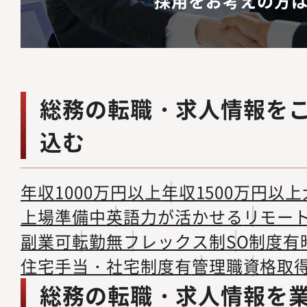
採用をお考えの方
総務の転職・求人情報を
込む
年収1000万円以上
年収1500万円以上
上場準備中
英語力が活かせる
リモー
副業可
転勤無
フレックス制
SO制度有
住宅手当・社宅制度有
管理職
資格取
総務の転職・求人情報を