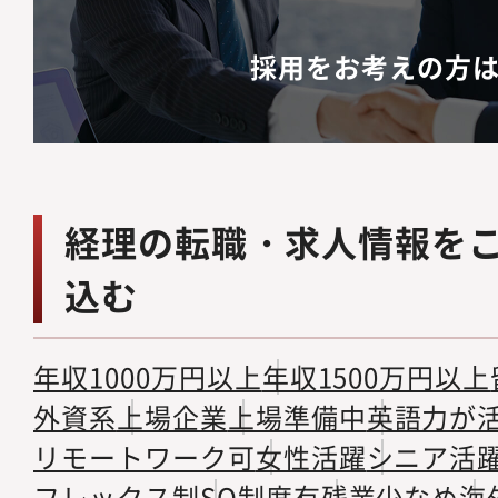
採用をお考えの方
経理の転職・求人情報を
込む
年収1000万円以上
年収1500万円以上
外資系
上場企業
上場準備中
英語力が
リモートワーク可
女性活躍
シニア活
フレックス制
SO制度有
残業少なめ
海