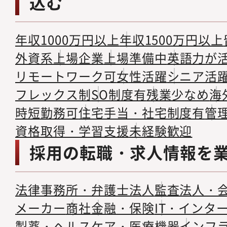
込む
年収1000万円以上
年収1500万円以上
外資系
上場企業
上場準備中
英語力が
リモートワーク可
女性活躍
シニア活
フレックス制
SO制度有
残業少なめ
海
時短勤務可
住宅手当・社宅制度有
管
資格取得・学習支援
未経験歓迎
採用の転職・求人情報を
法律事務所・弁護士法人
監査法人・
メーカー
商社
金融・保険
IT・インタ
製薬・ヘルスケア・医療機器
インフ