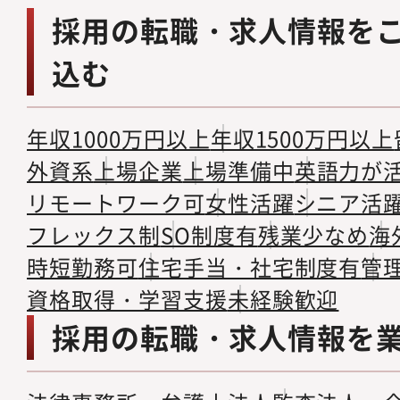
採用の転職・求人情報を
込む
年収1000万円以上
年収1500万円以上
外資系
上場企業
上場準備中
英語力が
リモートワーク可
女性活躍
シニア活
フレックス制
SO制度有
残業少なめ
海
時短勤務可
住宅手当・社宅制度有
管
資格取得・学習支援
未経験歓迎
採用の転職・求人情報を