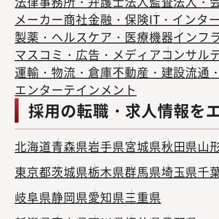
法律事務所・弁護士法人
監査法人・
メーカー
商社
金融・保険
IT・インタ
製薬・ヘルスケア・医療機器
インフ
マスコミ・広告・メディア
コンサル
運輸・物流・倉庫
不動産・建設
流通
エンターテインメント
採用の転職・求人情報を
北海道
青森県
岩手県
宮城県
秋田県
山
東京都
茨城県
栃木県
群馬県
埼玉県
千
岐阜県
静岡県
愛知県
三重県