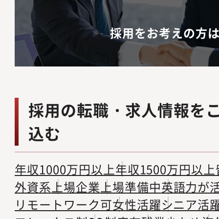
採用をお考えの方
採用の転職・求人情報を
込む
年収1000万円以上
年収1500万円以上
外資系
上場企業
上場準備中
英語力が
リモートワーク可
女性活躍
シニア活