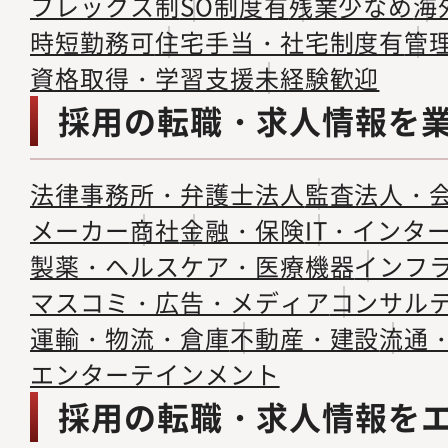
フレックス制
SO制度有
残業少なめ
海
時短勤務可
住宅手当・社宅制度有
管
資格取得・学習支援
未経験歓迎
採用の転職・求人情報を
法律事務所・弁護士法人
監査法人・
メーカー
商社
金融・保険
IT・インタ
製薬・ヘルスケア・医療機器
インフ
マスコミ・広告・メディア
コンサル
運輸・物流・倉庫
不動産・建設
流通
エンターテインメント
採用の転職・求人情報を